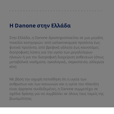
​Η Danone στην Ελλάδα​
Στην Ελλάδα, η Danone δραστηριοποιείται σε μια μεγάλη
ποικιλία κατηγοριών: από γαλακτοκομικά προϊόντα έως
φυτικά προϊόντα, από βρεφικά γάλατα έως καινοτόμες
διατροφικές λύσεις για την υγεία των μεγαλύτερων
ηλικιών ή για την διατροφική διαχείριση ασθενειών (όπως
μεταβολικά νοσήματα, ογκολογικά,, σαρκοπενία, αλλεργία
κλπ).​
​Με βάση την ισχυρή πεποίθηση ότι η υγεία των
ανθρώπων και των κοινωνιών και η υγεία του πλανήτη
είναι άρρηκτα συνδεδεμένες, η Danone συμμετέχει σε
σχέδια δράσης για να συμβάλλει σε όλους τους τομείς της
βιωσιμότητας.​
​Από τον Φεβρουάριο του 2024, η Danone στην Ελλάδα