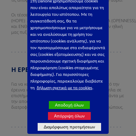
Στη
Danone
χρησιμοποιούμε
cookies
που είναι απολύτως απαραίτητα για τη
Οι τέσσερις αξίες μας
λειτουργία του
ιστ
ό
τ
ο
που
. Με τη
(HOPE): ΑΝΘΡΩΠΙΣΜΟΣ (HUMANISM), ΕΙΛΙΚΡΙΝΕΙΑ (OPENNESS)
συγκατάθεσή σας, θα τα
και ΕΝΘΟΥΣΙΑΣΜΟΣ (ENTHUSIASM) αποτελούν την ηθική
χρησιμοποιήσουμε για να μετρήσουμε
μας πυξίδα.
και
να
αναλύσουμε τη χρήση του
ιστότοπου
(
cookies
ανάλυσης), για να
το
ν
προσαρμόσουμε στα ενδιαφέροντά
σας (
cookies
εξατομίκευσης) και να σας
παρουσιάσουμε σχετική διαφήμιση και
Η ΕΡΕΥΝΑ ΜΑΣ ​
πληροφόρηση (
cookies
στοχευμένης
διαφήμισης). Για περισσότερες
πληροφορίες, παρακαλούμε διαβάστε
Για να καινοτομήσουμε πρέπει να ξεκινήσουμε από την
τη
δήλωση σχετικά με τα cookies
.
έρευνα και την επιστήμη, γι' αυτό εργαζόμαστε δίπλα σε
επιστήμονες και ειδικούς καθημερινά, σύμφωνα πάντα με
την αποστολή μας: να φέρουμε υγεία μέσω της
Αποδοχή όλων
διατροφής σε όσο το δυνατόν περισσότερους ανθρώπους.​
Απόρριψη όλων
Διαμόρφωση προτιμήσεων