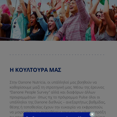
Η ΚΟΥΛΤΟΥΡΑ ΜΑΣ ​
​Στην Danone Nutricia, οι υπάλληλοί μας βοηθούν να
καθορίσουμε μαζί τη στρατηγική μας. Μέσω της έρευνας
“Danone People Survey” αλλά και διαφόρων άλλων
προγραμμάτων όπως πχ το πρόγραμμα Pulse όλοι οι
υπάλληλοι της Danone διεθνώς – ανεξαρτήτως βαθμίδας,
θέσης ή τοποθεσίας έχουν την ευκαιρία να εκφραστούν,
να μοιραστούν τις πεποιθήσεις τους και να κάνουν πράξη
τις αποφάσεις τους για να χτίσουν την Danone του αύριο.​