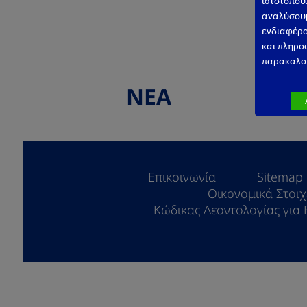
ιστ
ό
τ
ο
που
αναλύσουμ
ενδιαφέρο
και πληρο
παρακαλού
ΝΕΑ
Επικοινωνία
Sitemap
Οικονομικά Στοιχ
Κώδικας Δεοντολογίας για 