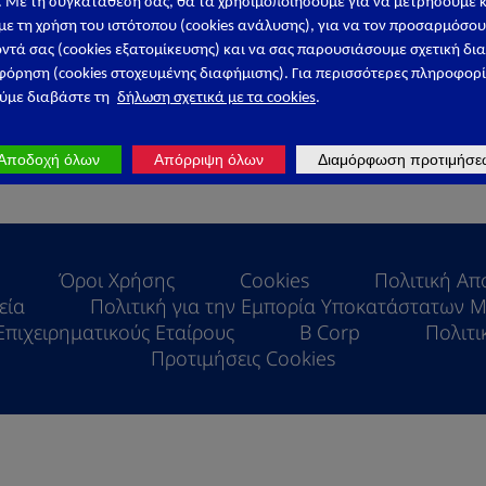
. Με τη συγκατάθεσή σας, θα τα χρησιμοποιήσουμε για να μετρήσουμε 
ε τη χρήση του
ιστότοπου
(
cookies
ανάλυσης), για να το
ν
προσαρμόσου
Ειδική Διατρο
ντά σας (
cookies
εξατομίκευσης) και να σας παρουσιάσουμε σχετική δι
φόρηση (
cookies
στοχευμένης
διαφήμισης). Για περισσότερες πληροφορί
με διαβάστε τη
δήλωση σχετικά με τα cookies
.
ΕΥΚΑΙΡΙΕΣ
Αποδοχή όλων
Απόρριψη όλων
Διαμόρφωση προτιμήσε
Όροι Χρήσης
Cookies
Πολιτική Α
εία
Πολιτική για την Εμπορία Υποκατάστατων Μ
Επιχειρηματικούς Εταίρους
B Corp
Πολιτι
Προτιμήσεις Cookies