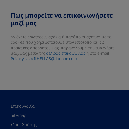
Πως μπορείτε να επικοινωνήσετε
μαζί μας
Αν έχετε ερωτήσεις, σχόλια ή παράπονα σχετικά με τα
cookies που χρησιμοποιούμε στον Ιστότοπο και τις
πρακτικές απορρήτου μας, παρακαλούμε επικοινωνήστε
μαζί μας μέσω της
σελίδας επικοινωνία
ς
ή στο e-mail
Privacy.NUMILHELLAS@danone.com
.
Επικοινωνία
Sitemap
Όροι Χρήσης