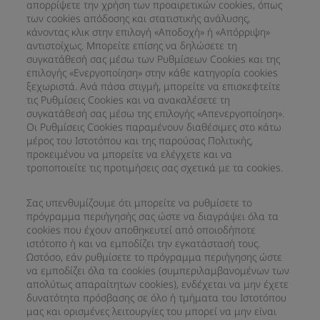
απορρίψετε την χρήση των προαιρετικών cookies, όπως
των cookies απόδοσης και στατιστικής ανάλυσης,
κάνοντας κλικ στην επιλογή «Αποδοχή» ή «Απόρριψη»
αντιστοίχως. Μπορείτε επίσης να δηλώσετε τη
συγκατάθεσή σας μέσω των Ρυθμίσεων Cookies και της
επιλογής «Ενεργοποίηση» στην κάθε κατηγορία cookies
ξεχωριστά. Ανά πάσα στιγμή, μπορείτε να επισκεφτείτε
τις Ρυθμίσεις Cookies και να ανακαλέσετε τη
συγκατάθεσή σας μέσω της επιλογής «Απενεργοποίηση».
Οι Ρυθμίσεις Cookies παραμένουν διαθέσιμες στο κάτω
μέρος του Ιστοτόπου και της παρούσας Πολιτικής,
προκειμένου να μπορείτε να ελέγχετε και να
τροποποιείτε τις προτιμήσεις σας σχετικά με τα cookies.
Σας υπενθυμίζουμε ότι μπορείτε να ρυθμίσετε το
πρόγραμμα περιήγησής σας ώστε να διαγράψει όλα τα
cookies που έχουν αποθηκευτεί από οποιοδήποτε
ιστότοπο ή και να εμποδίζει την εγκατάστασή τους.
Ωστόσο, εάν ρυθμίσετε το πρόγραμμα περιήγησης ώστε
να εμποδίζει όλα τα cookies (συμπεριλαμβανομένων των
απολύτως απαραίτητων cookies), ενδέχεται να μην έχετε
δυνατότητα πρόσβασης σε όλο ή τμήματα του Ιστοτόπου
μας και ορισμένες λειτουργίες του μπορεί να μην είναι