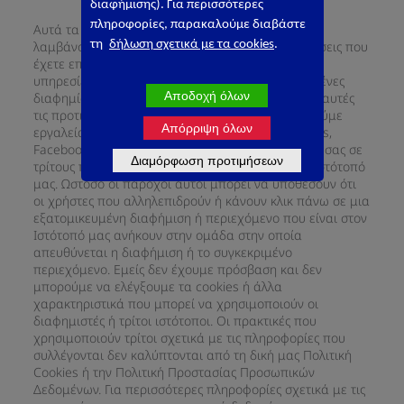
διαφήμισης). Για περισσότερες
πληροφορίες, παρακαλούμε διαβάστε
Αυτά τα cookies μας δίνουν τη δυνατότητα να
λαμβάνουμε πληροφορίες σχετικά με τις προτιμήσεις που
τη
δήλωση σχετικά με τα cookies
.
έχετε επιδείξει σε κάποιο από τα προϊόντα και τις
υπηρεσίες μας και να δημιουργούμε εξατομικευμένες
Αποδοχή όλων
διαφημίσεις σε άλλους ιστότοπους βασισμένες σε αυτές
τις προτιμήσεις. Προς το σκοπό αυτό χρησιμοποιούμε
Απόρριψη όλων
εργαλεία τρίτων (όπως ενδεικτικά Google AdWords,
Facebook pixel κ.λπ.). Δεν κοινοποιούμε δεδομένα σας σε
Διαμόρφωση προτιμήσεων
τρίτους παρόχους που τοποθετούν cookies στον Ιστότοπό
μας. Ωστόσο οι πάροχοι αυτοί μπορεί να υποθέσουν ότι
οι χρήστες που αλληλεπιδρούν ή κάνουν κλικ πάνω σε μια
εξατομικευμένη διαφήμιση ή περιεχόμενο που είναι στον
Ιστότοπό μας ανήκουν στην ομάδα στην οποία
απευθύνεται η διαφήμιση ή το συγκεκριμένο
περιεχόμενο. Εμείς δεν έχουμε πρόσβαση και δεν
μπορούμε να ελέγξουμε τα cookies ή άλλα
χαρακτηριστικά που μπορεί να χρησιμοποιούν οι
διαφημιστές ή τρίτοι ιστότοποι. Οι πρακτικές που
χρησιμοποιούν τρίτοι σχετικά με τις πληροφορίες που
συλλέγονται δεν καλύπτονται από τη δική μας Πολιτική
Cookies ή την Πολιτική Προστασίας Προσωπικών
Δεδομένων. Για περισσότερες πληροφορίες σχετικά με τις