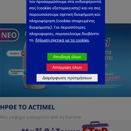
ΕΛΛΑΔΑ
το
ν
προσαρμόσουμε στα ενδιαφέροντά
σας (
cookies
εξατομίκευσης) και να σας
παρουσιάσουμε σχετική διαφήμιση και
πληροφόρηση (
cookies
στοχευμένης
διαφήμισης). Για περισσότερες
πληροφορίες, παρακαλούμε διαβάστε
τη
δήλωση σχετικά με τα cookies
.
Αποδοχή όλων
Απόρριψη όλων
Διαμόρφωση προτιμήσεων
ΗΡΘΕ ΤΟ ACTIMEL
Νέο ρόφημα γιαουρτιού από τη Danone