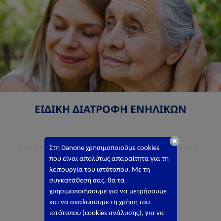
ΕΙΔΙΚΗ ΔΙΑΤΡΟΦΗ ΕΝΗΛΙΚΩΝ
Στη
Danone
χρησιμοποιούμε
cookies
που είναι απολύτως απαραίτητα για τη
λειτουργία του
ιστ
ό
τ
ο
που
. Με τη
ΝΕΑ ΑΠΟ ΤΗΝ
συγκατάθεσή σας, θα τα
χρησιμοποιήσουμε για να μετρήσουμε
DANONE ΣΤΗΝ
και
να
αναλύσουμε τη χρήση του
ιστότοπου
(
cookies
ανάλυσης), για να